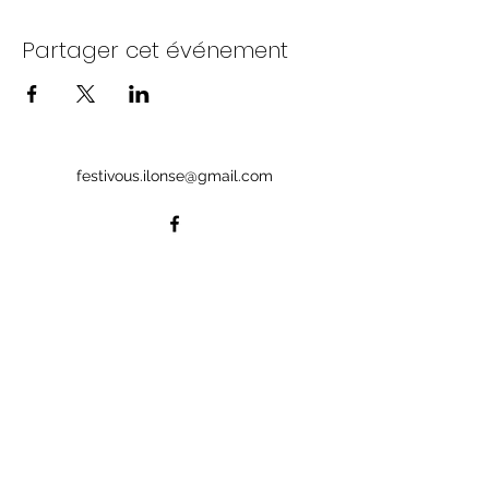
Partager cet événement
festivous.ilonse@gmail.com
© 2024 par Festivous. Créé avec Wix.com